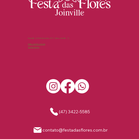
Expoville - R. XV de Novembro, 4315 - Glória, Joinville - SC
Política de Privacidade
Termos de Uso
(47) 3422-5585
contato@festadasflores.com.br