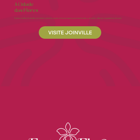
A Cidade
das Flores
Explore o melhor de Joinville com roteiros turísticos, opções de hospedagem, gastronomia típica, atrações culturais e experiências de lazer.
VISITE JOINVILLE