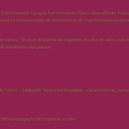
ciado da AJAO –
 Orquídeas há 17 anos, é instrutor de oficinas de cultivo e um dos
a Transformando Espaços, Transformando Vidas – uma reflexão inspi
mento e técnica podem ser instrumentos de transformação positiv
Eletricista e colecionador de orquídeas desde 1980
, com ênfase em
L
a). Mais de 40 anos dedicados ao melhoramento genético de várias es
de Cultivo - Técnicas de plantio de orquídeas, escolha de vasos, subs
de crescimento das plantas.
o Agrônomo e mestre pela Universidade do Tennessee (EUA)
. Atuou co
tro de Tecnologia Copersucar, em Piracicaba (SP). Foi pesquisador 
diretor do Instituto Plantarum e do Jardim Botânico Plantarum, em 
 de Cultivo – Adubação Técnica em Orquídeas – Características, vanta
(Agremiação Joinvillense de Amadores de Orquídeas)
.
a Micropropagação de Orquídeas
in vitro