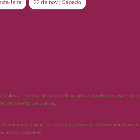
xta-feira
22 de nov | Sábado
de Cultivo – Técnicas de plantio de orquídeas, escolha de vasos, subs
de crescimento das plantas.
a Melhoramento genético das
Laelia pupurata
: 700 cruzamentos em 
ão a essas orquídeas.