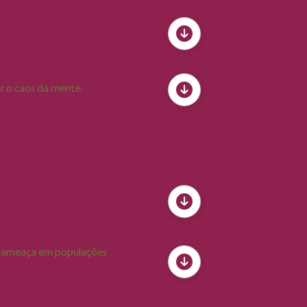
e “Ogro das Orquídeas” onde
al do Rio Grande do Sul (1993) e
como professora, pesquisadora e
ar o caos da mente.
volvimento de plantas com ênfase
rdins Botânicos (RBJB).
r centro online de jardinagem do
Louca das Plantas” e de duas
E, todos do canal GNT. Autora de
de ameaça em populações
lógicas. É professora e curadora
nção
: Os materiais para a oficina