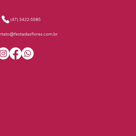
(47) 3422-5585
ntato@festadasflores.com.br