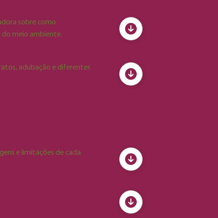
 responsáveis pela manutenção do
radora sobre como
a do meio ambiente.
aelia purpurata
, Cattleya
pécies, totalizando mais de 2,1
tratos, adubação e diferentes
mo pesquisador no Instituto
convidado da Universidade de
Nova Odessa (SP).
gens e limitações de cada