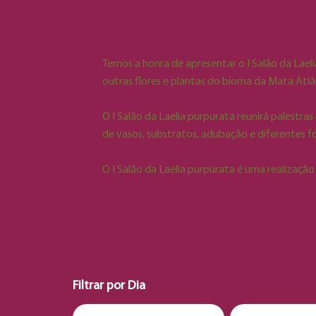
Temos a honra de apresentar o I Salão da Lae
outras flores e plantas do bioma da Mata Atlâ
O I Salão da Laelia purpurata reunirá palestra
de vasos, substratos, adubação e diferentes f
O I Salão da Laelia purpurata é uma realização
Filtrar por Dia