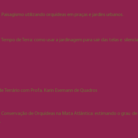
eiro Agrônomo e orquidófilo há 50 anos.
Criador do canal do YouTub
 Paisagismo utilizando orquídeas em praças e jardins urbanos.
 cultivo de orquídeas.
e Pescador. Agrônoma, mestre em Fitotecnia pela Universidade Feder
ca) pela Universidade de São Paulo (2004)
. Possui ampla trajetória 
 Tempo de Terra: como usar a jardinagem para sair das telas e silenci
 pesquisa, trabalha com os temas fisiologia do crescimento e desen
 de recursos genéticos vegetais, bem como com fotossíntese.
 Araújo. Arquiteta e paisagista, presidente da Rede Brasileira de Ja
critora e professora de jardinagem.
Criadora do @MinhasPlantas, maio
influencer do ano na categoria Meio Ambiente. Apresentadora do “A 
 de Terrário com Profa. Karin Esemann de Quadros
 Favor”, e dos programas Plantaterapia, Plante Você Mesmo e S.A.V.
ranking de mais vendidos na Amazon do Brasil, há 7 anos.
a Conservação de Orquídeas na Mata Atlântica: estimando o grau 
.
oga, mestre em Educação – Ensino Superior e doutora em Ciências Bio
im Botânico da UNIVILLE – Universidade da Região de Joinville.
Ate