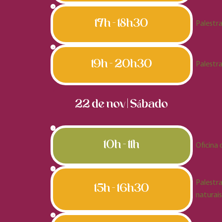
Instrutor: Roland Brooks Cooke, Engenh
17h - 18h30
Palestra
compartilha informações técnicas sobre
Palestrante: Professora Doutora Roset
doutora em Ciências Biológicas (Botâni
19h - 20h30
Palestra
orientadora de mestres e doutores. Na
na propagação in vitro e criopreserção
Palestrante: Zenaide Nunes Magalhães de
22 de nov | Sábado
Palestrante: Carol Costa. Jornalista, es
Brasil. Premiada de 2019 a 2022 como 
10h - 11h
Oficina
temporadas do programa “Mais Cor, Por
nove livros, com três obras no topo do 
Palestr
15h - 16h30
naturais
Profa. Karin Esemann de Quadros
é biól
do Herbário JOI e coordenadora do Jard