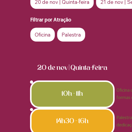
20 de nov | Quinta-feira
21 de nov | Se
Filtrar por Atração
Oficina
Palestra
20 de nov | Quinta-feira
Oficina 
10h - 11h
formas 
Palestr
14h30 - 16h
dedicaç